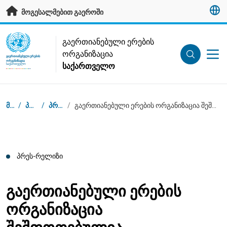
გადადით მთავარ კონტენტზე
მოგესალმებით გაეროში
UN Logo
გაერთიანებული ერების
ორგანიზაცია
ᲒᲐᲔᲠᲗᲘᲐᲜᲔᲑᲣᲚᲘ ᲔᲠᲔᲑᲘᲡ
ᲝᲠᲒᲐᲜᲘᲖᲐᲪᲘᲐ
საქართველო
ᲡᲐᲥᲐᲠᲗᲕᲔᲚᲝ
Breadcrumb
მთავარი
/
პრეს-ცენტრი
/
პრეს-რელიზები
/
გაერთიანებული ერების ორგანიზაცია შეშფოთებულია საქართველოს მთავრობის გადაწყვეტილებით, სახელმწიფო ინსპექტორის სამსახურის გაუქმების შესახებ
პრეს-რელიზი
გაერთიანებული ერების
ორგანიზაცია