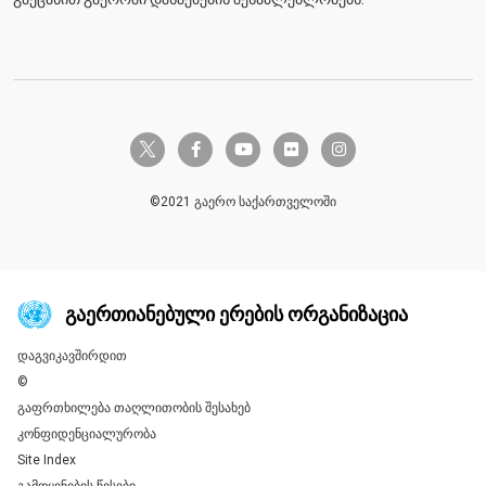
twitter-x
facebook-f
youtube
flickr
instagram
©2021 გაერო საქართველოში
ᲒᲐᲔᲠᲗᲘᲐᲜᲔᲑᲣᲚᲘ ᲔᲠᲔᲑᲘᲡ ᲝᲠᲒᲐᲜᲘᲖᲐᲪᲘᲐ
დაგვიკავშირდით
Global U.N. menu
©
გაფრთხილება თაღლითობის შესახებ
კონფიდენციალურობა
Site Index